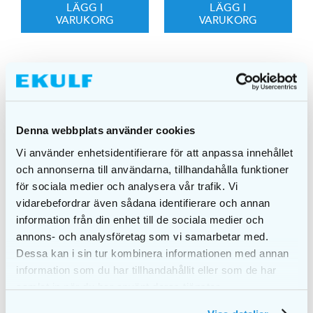
LÄGG I
LÄGG I
VARUKORG
VARUKORG
Denna webbplats använder cookies
Vi använder enhetsidentifierare för att anpassa innehållet
och annonserna till användarna, tillhandahålla funktioner
för sociala medier och analysera vår trafik. Vi
vidarebefordrar även sådana identifierare och annan
information från din enhet till de sociala medier och
annons- och analysföretag som vi samarbetar med.
Dessa kan i sin tur kombinera informationen med annan
EKULF PowerFlosser
information som du har tillhandahållit eller som de har
EKULF PowerFlosser
& Sonic PowerBrush
Cordless
samlat in när du har använt deras tjänster.
White kombo
649,00
kr