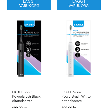
LÄGG I
LÄGG I
VARUKORG
VARUKORG
EKULF Sonic
EKULF Sonic
PowerBrush Black,
PowerBrush White,
eltandborste
eltandborste
699,00
kr
699,00
kr