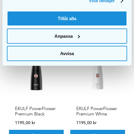
1199,00
kr
Visa detaljer
LÄGG I
LÄGG I
VARUKORG
VARUKORG
Tillåt alla
Anpassa
Avvisa
EKULF PowerFlosser
EKULF PowerFlosser
Premium Black
Premium White
1195,00
kr
1195,00
kr