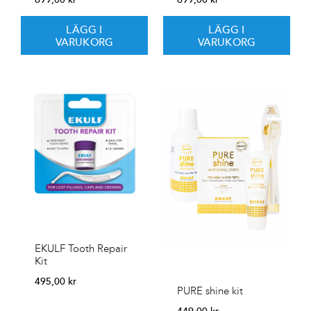
LÄGG I
LÄGG I
VARUKORG
VARUKORG
EKULF Tooth Repair
Kit
495,00
kr
PURE shine kit
449,00
kr