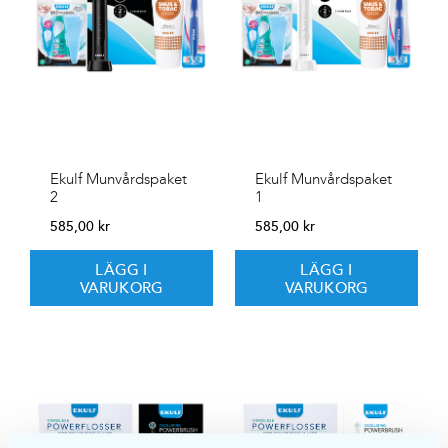
Ekulf Munvårdspaket
Ekulf Munvårdspaket
2
1
585,00
kr
585,00
kr
LÄGG I
LÄGG I
VARUKORG
VARUKORG