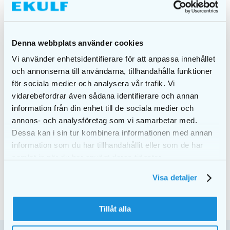
Denna webbplats använder cookies
Vi använder enhetsidentifierare för att anpassa innehållet
och annonserna till användarna, tillhandahålla funktioner
för sociala medier och analysera vår trafik. Vi
vidarebefordrar även sådana identifierare och annan
EKULF PowerFlosser
EKULF PowerFlosser
information från din enhet till de sociala medier och
& PowerBrush Black
& PowerBrush White
kombo
kombo
annons- och analysföretag som vi samarbetar med.
Dessa kan i sin tur kombinera informationen med annan
999,00
kr
999,00
kr
information som du har tillhandahållit eller som de har
LÄGG I
LÄGG I
samlat in när du har använt deras tjänster.
VARUKORG
VARUKORG
Visa detaljer
Tillåt alla