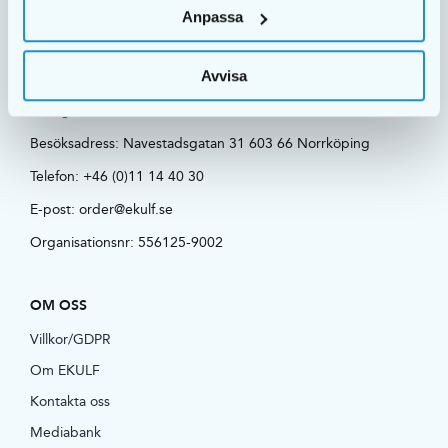
Anpassa
Avvisa
Postadress: EKULF AB | Box 11101 600 11 Norrköping,
Sverige
Besöksadress:
Navestadsgatan 31 603 66 Norrköping
Telefon:
+46 (0)11 14 40 30
E-post:
order@ekulf.se
Organisationsnr: 556125-9002
OM OSS
Villkor/GDPR
Om EKULF
Kontakta oss
Mediabank