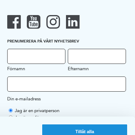
PRENUMERERA PÅ VÅRT NYHETSBREV
Förnamn
Efternamn
Din e-mailadress
Jag är en privatperson
Jag är ett företag
Genom att prenumerera på vårt nyhetsbrev godkänner du EKULFs
Tillåt alla
sekretesspolicy
.