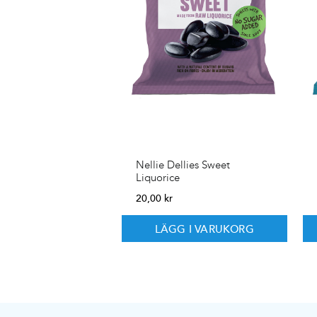
Nellie Dellies Sweet
Liquorice
20,00
kr
LÄGG I VARUKORG