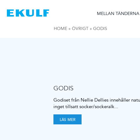
Skip
to
MELLAN TÄNDERNA
content
HOME
»
ÖVRIGT
»
GODIS
GODIS
Godiset från Nellie Dellies innehåller nat
inget tillsatt socker/sockeralk
...
LÄS MER