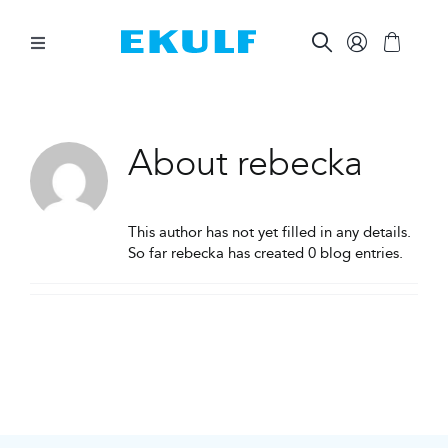
Skip
to
content
Toggle
Navigation
MELLAN TÄNDERNA
About
rebecka
BORSTA TÄNDERNA
This author has not yet filled in any details.
ÖVRIG MUNVÅRD
So far rebecka has created 0 blog entries.
ÖVRIGT
FÖR FÖRETAG