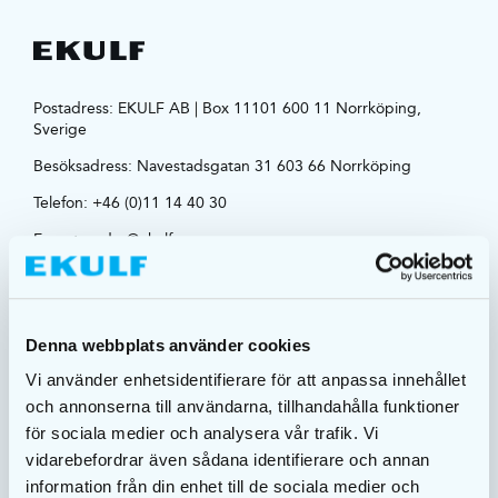
Postadress: EKULF AB | Box 11101 600 11 Norrköping,
Sverige
Besöksadress:
Navestadsgatan 31 603 66 Norrköping
Telefon:
+46 (0)11 14 40 30
E-post:
order@ekulf.se
Organisationsnr: 556125-9002
OM OSS
Denna webbplats använder cookies
Vi använder enhetsidentifierare för att anpassa innehållet
Villkor/GDPR
och annonserna till användarna, tillhandahålla funktioner
Om EKULF
för sociala medier och analysera vår trafik. Vi
Kontakta oss
vidarebefordrar även sådana identifierare och annan
Mediabank
information från din enhet till de sociala medier och