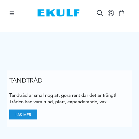
Skip
to
content
Toggle
Navigation
MELLAN TÄNDERNA
BORSTA TÄNDERNA
ÖVRIG MUNVÅRD
TANDTRÅD
Tandtråd är smal nog att göra rent där det är trångt!
ÖVRIGT
Tråden kan vara rund, platt, expanderande, vax
...
LÄS MER
FÖR FÖRETAG