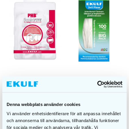
PHB Flosser PTFE
EKULF 3in1 Floss
tandtrådsbygel
tandtråd
41,00
kr
90,00
kr
LÄGG I
LÄGG I
Denna webbplats använder cookies
VARUKORG
VARUKORG
Vi använder enhetsidentifierare för att anpassa innehållet
och annonserna till användarna, tillhandahålla funktioner
för sociala medier och analysera vår trafik. Vi