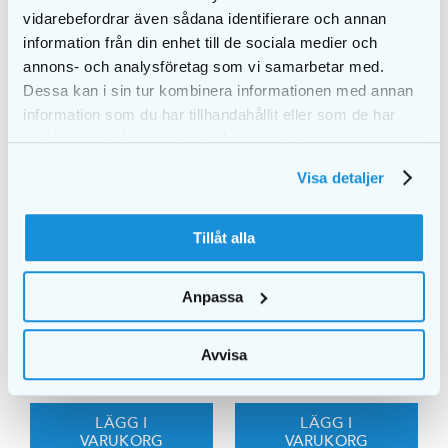
vidarebefordrar även sådana identifierare och annan
information från din enhet till de sociala medier och
annons- och analysföretag som vi samarbetar med.
Dessa kan i sin tur kombinera informationen med annan
information som du har tillhandahållit eller som de har
samlat in när du har använt deras tjänster.
Visa detaljer
Tillåt alla
EKULF ImplantFloss
Anpassa
tandtråd
49,00
kr
EKULF EasyGlide
Avvisa
69,00
kr
LÄGG I
LÄGG I
VARUKORG
VARUKORG