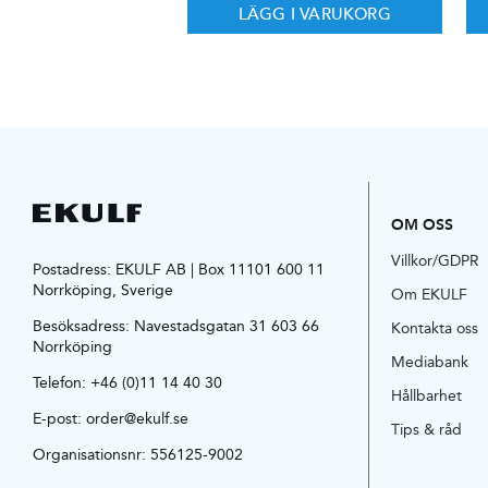
LÄGG I VARUKORG
OM OSS
Villkor/GDPR
Postadress: EKULF AB | Box 11101 600 11
Norrköping, Sverige
Om EKULF
Besöksadress:
Navestadsgatan 31 603 66
Kontakta oss
Norrköping
Mediabank
Telefon:
+46 (0)11 14 40 30
Hållbarhet
E-post:
order@ekulf.se
Tips & råd
Organisationsnr: 556125-9002