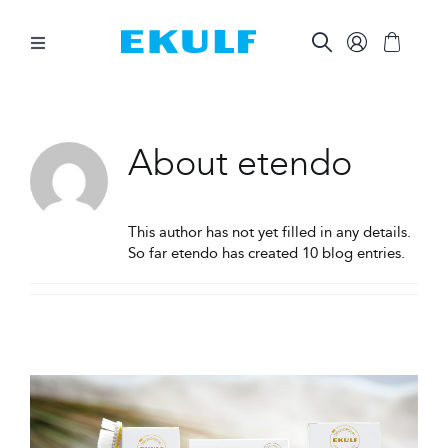
Skip
to
content
Toggle
Navigation
MELLAN TÄNDERNA
About
etendo
BORSTA TÄNDERNA
This author has not yet filled in any details.
ÖVRIG MUNVÅRD
So far etendo has created 10 blog entries.
ÖVRIGT
FÖR FÖRETAG