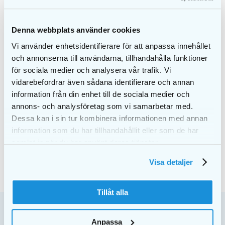
Effektiv rengöring
mellan tänderna
Denna webbplats använder cookies
Vi använder enhetsidentifierare för att anpassa innehållet
och annonserna till användarna, tillhandahålla funktioner
PowerFlosser rengör effektivt mellan tänderna med en
för sociala medier och analysera vår trafik. Vi
kraftfull vattenstråle som tar bort plack och matrester för
vidarebefordrar även sådana identifierare och annan
en ren känsla. [...]
information från din enhet till de sociala medier och
annons- och analysföretag som vi samarbetar med.
oktober 6, 2022
|
Uncategorized
Dessa kan i sin tur kombinera informationen med annan
LÄS MER
information som du har tillhandahållit eller som de har
samlat in när du har använt deras tjänster.
Visa detaljer
Tillåt alla
Anpassa