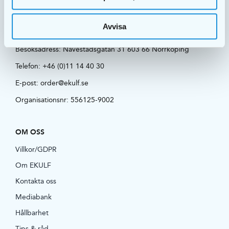
Postadress: EKULF AB | Box 11101 600 11 Norrköping,
Avvisa
Sverige
Besöksadress:
Navestadsgatan 31 603 66 Norrköping
Telefon:
+46 (0)11 14 40 30
E-post:
order@ekulf.se
Organisationsnr: 556125-9002
OM OSS
Villkor/GDPR
Om EKULF
Kontakta oss
Mediabank
Hållbarhet
Tips & råd