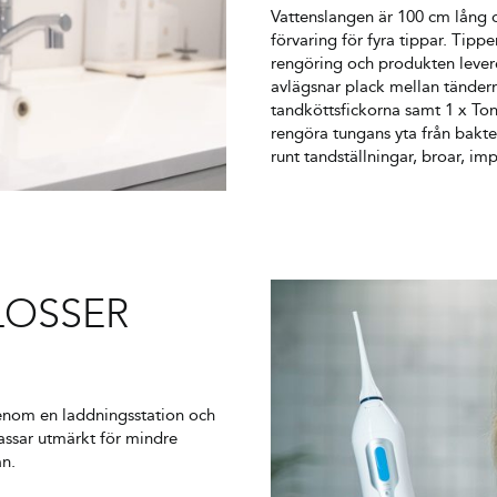
Vattenslangen är 100 cm lång o
förvaring för fyra tippar. Tipp
rengöring och produkten leve
avlägsnar plack mellan tänder
tandköttsfickorna samt 1 x Ton
rengöra tungans yta från bakter
runt tandställningar, broar, im
LOSSER
enom en laddningsstation och
passar utmärkt för mindre
an.