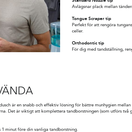
Standard Nozzle tip
Avlägsnar plack mellan tändern
Tongue Scraper tip
Perfekt för att rengöra tungan
celler.
Orthodontic tip
För dig med tandställning, re
NVÄNDA
usch är en snabb och effektiv lösning för bättre munhygien mellan 
rna. Det är viktigt att komplettera tandborstningen (som utförs tv
1 minut före din vanliga tandborstning.