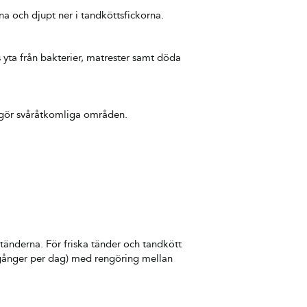
a och djupt ner i tandköttsfickorna.
s yta från bakterier, matrester samt döda
ngör svåråtkomliga områden.
tänderna. För friska tänder och tandkött
å gånger per dag) med rengöring mellan