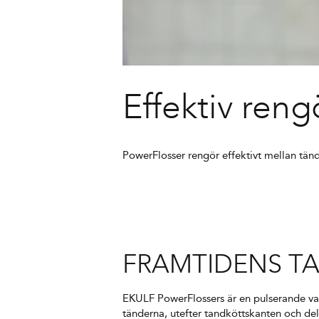
Effektiv ren
PowerFlosser rengör effektivt mellan tänd
FRAMTIDENS T
EKULF PowerFlossers är en pulserande vat
tänderna, utefter tandköttskanten och del