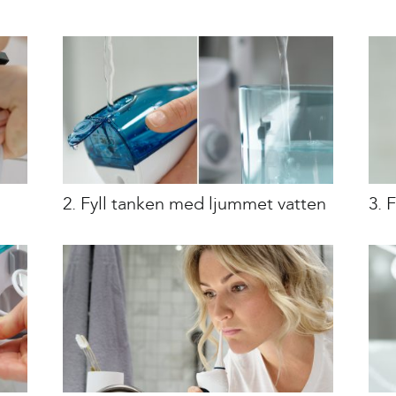
2. Fyll tanken med ljummet vatten
3. 