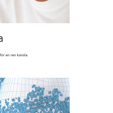
a
för en ren känsla.