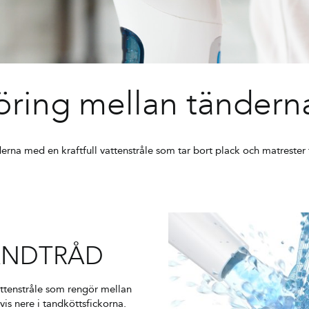
göring mellan tändern
erna med en kraftfull vattenstråle som tar bort plack och matrester 
ANDTRÅD
tenstråle som rengör mellan
vis nere i tandköttsfickorna.