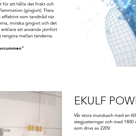
för att hålla det friskt och
flammation (gingivit). Flera
a effektivt som tandtråd när
erna, minska gingivit och det
 enklare att använda jämfört
tt rengöra mellan tänderna.
llanrummen”
EKULF POW
Vår stora mundusch med en 600 
stegjusteringar och med 1400 v
som drivs av 220V.