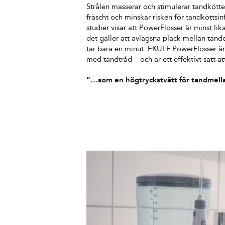
Strålen masserar och stimulerar tandköttet 
fräscht och minskar risken för tandköttsin
studier visar att PowerFlosser är minst lik
det gäller att avlägsna plack mellan tänd
tar bara en minut. EKULF PowerFlosser är
med tandtråd – och är ett effektivt sätt a
“…som en högtryckstvätt för tandme