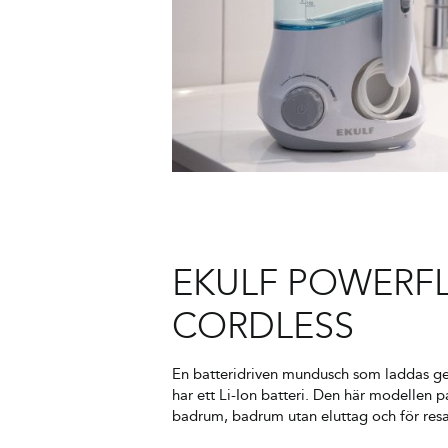
EKULF POWERF
CORDLESS
En batteridriven mundusch som laddas g
har ett Li-Ion batteri. Den här modellen 
badrum, badrum utan eluttag och för res