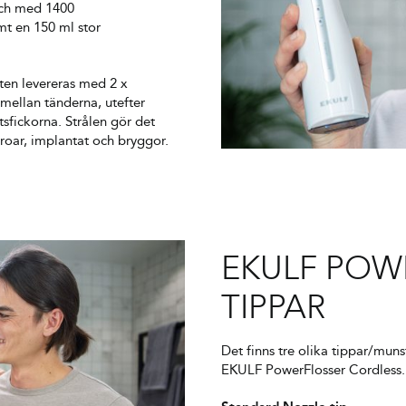
och med 1400
amt en 150 ml stor
ten levereras med 2 x
mellan tänderna, utefter
sfickorna. Strålen gör det
 broar, implantat och bryggor.
EKULF POW
TIPPAR
Det finns tre olika tippar/mun
EKULF PowerFlosser Cordless.