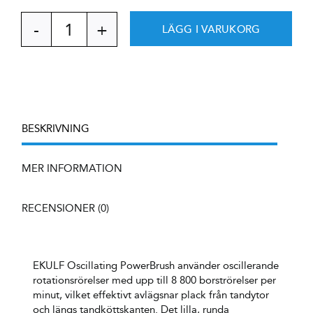
LÄGG I VARUKORG
EKULF
Oscillating
PowerBrush
Black,
eltandborste
mängd
BESKRIVNING
MER INFORMATION
RECENSIONER (0)
EKULF Oscillating PowerBrush använder oscillerande
rotationsrörelser med upp till 8 800 borströrelser per
minut, vilket effektivt avlägsnar plack från tandytor
och längs tandköttskanten. Det lilla, runda