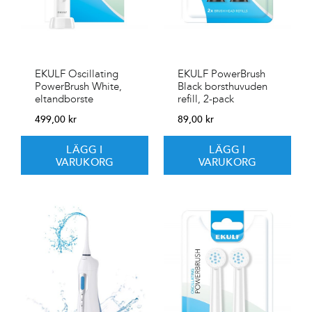
EKULF Oscillating
EKULF PowerBrush
PowerBrush White,
Black borsthuvuden
eltandborste
refill, 2-pack
499,00
kr
89,00
kr
LÄGG I
LÄGG I
VARUKORG
VARUKORG