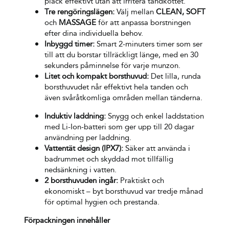
plack effektivt utan att irritera tandköttet.
Tre rengöringslägen:
Välj mellan
CLEAN
,
SOFT
och
MASSAGE
för att anpassa borstningen
efter dina individuella behov.
Inbyggd timer:
Smart 2-minuters timer som ser
till att du borstar tillräckligt länge, med en 30
sekunders påminnelse för varje munzon.
Litet och kompakt borsthuvud:
Det lilla, runda
borsthuvudet når effektivt hela tanden och
även svåråtkomliga områden mellan tänderna.
Induktiv laddning:
Snygg och enkel laddstation
med Li-Ion-batteri som ger upp till 20 dagar
användning per laddning.
Vattentät design (IPX7):
Säker att använda i
badrummet och skyddad mot tillfällig
nedsänkning i vatten.
2 borsthuvuden ingår:
Praktiskt och
ekonomiskt – byt borsthuvud var tredje månad
för optimal hygien och prestanda.
Förpackningen innehåller