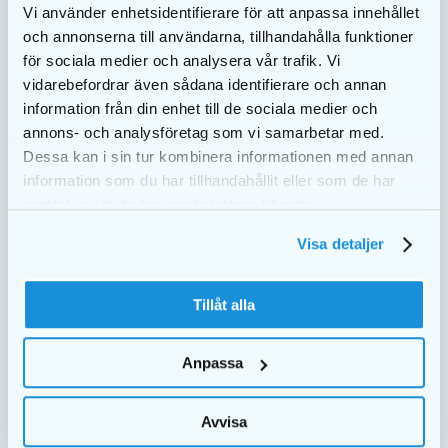
Vi använder enhetsidentifierare för att anpassa innehållet
och annonserna till användarna, tillhandahålla funktioner
för sociala medier och analysera vår trafik. Vi
vidarebefordrar även sådana identifierare och annan
Postadress: EKULF AB | Box 11101 600 11 Norrköping,
information från din enhet till de sociala medier och
Sverige
annons- och analysföretag som vi samarbetar med.
Besöksadress:
Navestadsgatan 31 603 66 Norrköping
Dessa kan i sin tur kombinera informationen med annan
information som du har tillhandahållit eller som de har
Telefon:
+46 (0)11 14 40 30
samlat in när du har använt deras tjänster.
E-post:
order@ekulf.se
Visa detaljer
Organisationsnr: 556125-9002
Tillåt alla
OM OSS
Villkor/GDPR
Anpassa
Om EKULF
Kontakta oss
Avvisa
Mediabank