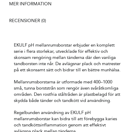
MER INFORMATION
RECENSIONER (0)
EKULF pH mellanrumsborstar erbjuder en komplett
serie i flera storlekar, utvecklade för effektiv och
skonsam rengöring mellan tänderna där den vanliga
tandborsten inte når. De avlägsnar plack och matrester
på ett skonsamt sätt och bidrar till en bättre munhälsa.
Mellanrumsborstarna är utformade med 400–1000
små, tunna borststrån som rengör även svåråtkomliga
områden. Den rostfria ståltråden är plastbelagd för att
skydda både tänder och tandkött vid användning.
Regelbunden användning av EKULF pH
mellanrumsborstar kan bidra till att förebygga karies
och tandköttsinflammation genom att effektivt
avlägsna plack mellan tänderna.