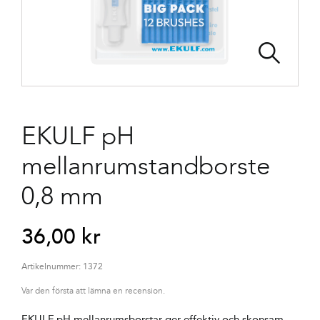
EKULF pH
mellanrumstandborste
0,8 mm
36,00
kr
Artikelnummer:
1372
Var den första att lämna en recension.
EKULF pH mellanrumsborstar ger effektiv och skonsam