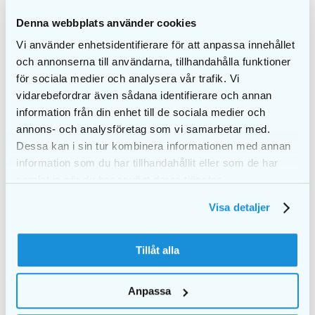
Denna webbplats använder cookies
12 mellanrumsborstar per förpackning
Vi använder enhetsidentifierare för att anpassa innehållet
Varje borste levereras med skyddshylsa
och annonserna till användarna, tillhandahålla funktioner
för sociala medier och analysera vår trafik. Vi
vidarebefordrar även sådana identifierare och annan
information från din enhet till de sociala medier och
annons- och analysföretag som vi samarbetar med.
LIKNANDE PRODUKTER
Dessa kan i sin tur kombinera informationen med annan
information som du har tillhandahållit eller som de har
samlat in när du har använt deras tjänster.
Visa detaljer
Tillåt alla
Anpassa