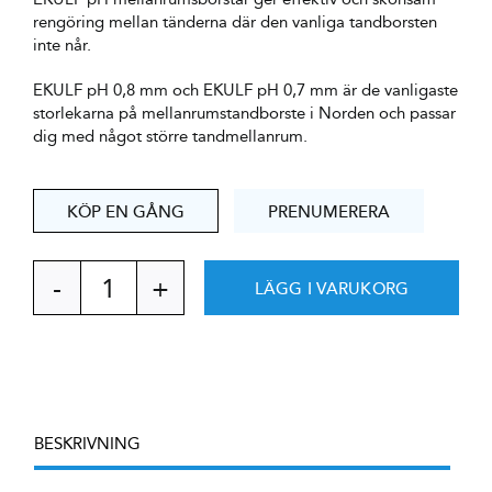
rengöring mellan tänderna där den vanliga tandborsten
inte når.
EKULF pH 0,8 mm och EKULF pH 0,7 mm är de vanligaste
storlekarna på mellanrumstandborste i Norden och passar
dig med något större tandmellanrum.
KÖP EN GÅNG
PRENUMERERA
LÄGG I VARUKORG
EKULF
pH
mellanrumstandborste
0,8
mm
mängd
BESKRIVNING