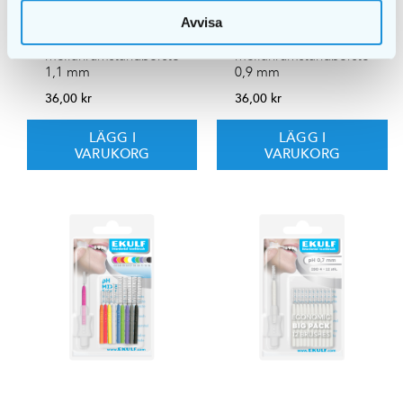
Avvisa
EKULF pH
EKULF pH
mellanrumstandborste
mellanrumstandborste
1,1 mm
0,9 mm
36,00
kr
36,00
kr
LÄGG I
LÄGG I
VARUKORG
VARUKORG