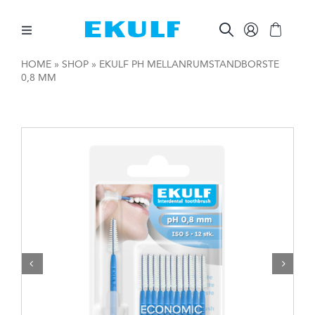
Skip
to
content
Toggle
Navigation
HOME
»
SHOP
»
EKULF PH MELLANRUMSTANDBORSTE
0,8 MM
MELLAN TÄNDERNA
BORSTA TÄNDERNA
ÖVRIG MUNVÅRD
ÖVRIGT
FÖR FÖRETAG

