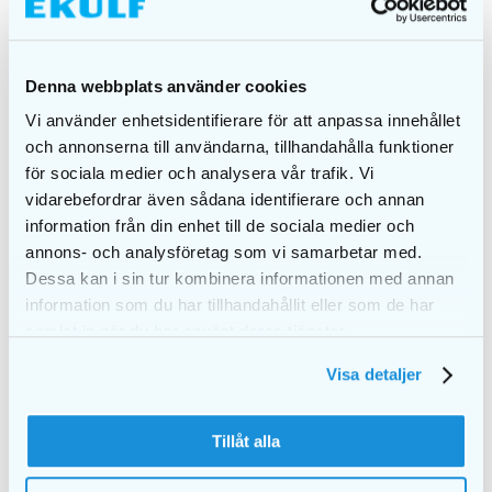
Denna webbplats använder cookies
Vi använder enhetsidentifierare för att anpassa innehållet
och annonserna till användarna, tillhandahålla funktioner
EKULF pH
EKULF pH
för sociala medier och analysera vår trafik. Vi
professional
professional 0,4 mm,
vidarebefordrar även sådana identifierare och annan
displaylåda
refill displaylåda
information från din enhet till de sociala medier och
annons- och analysföretag som vi samarbetar med.
DETALJER
DETALJER
Dessa kan i sin tur kombinera informationen med annan
information som du har tillhandahållit eller som de har
samlat in när du har använt deras tjänster.
Visa detaljer
Tillåt alla