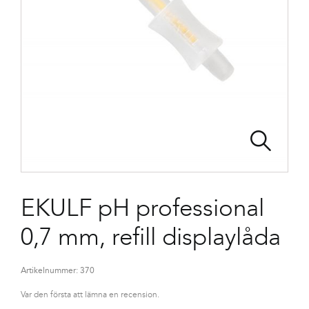
EKULF pH professional
0,7 mm, refill displaylåda
Artikelnummer:
370
Var den första att lämna en recension.