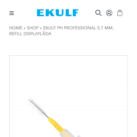
Skip
to
content
Toggle
Navigation
HOME
»
SHOP
»
EKULF PH PROFESSIONAL 0,7 MM,
REFILL DISPLAYLÅDA
MELLAN TÄNDERNA
BORSTA TÄNDERNA
ÖVRIG MUNVÅRD
ÖVRIGT
FÖR FÖRETAG