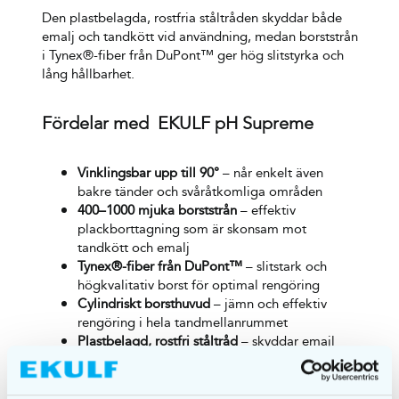
Den plastbelagda, rostfria ståltråden skyddar både
emalj och tandkött vid användning, medan borststrån
i Tynex®-fiber från DuPont™ ger hög slitstyrka och
lång hållbarhet.
Fördelar med EKULF pH Supreme
Vinklingsbar upp till 90°
– når enkelt även
bakre tänder och svåråtkomliga områden
400–1000 mjuka borststrån
– effektiv
plackborttagning som är skonsam mot
tandkött och emalj
Tynex®-fiber från DuPont™
– slitstark och
högkvalitativ borst för optimal rengöring
Cylindriskt borsthuvud
– jämn och effektiv
rengöring i hela tandmellanrummet
Plastbelagd, rostfri ståltråd
– skyddar emajl
och tandkött
Svensk färgkodning
– gör det enkelt att välja
rätt storlek