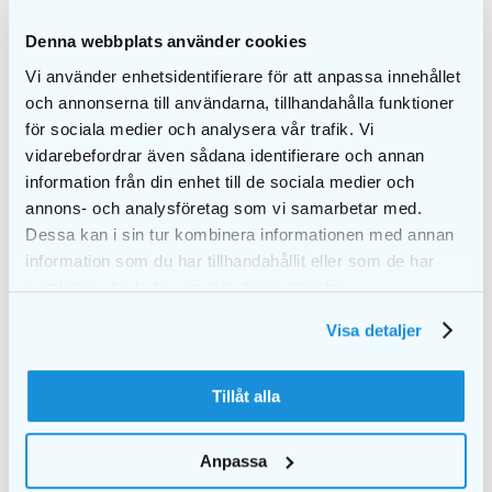
Ergonomiskt handtag
– större grepp för bättre
kontroll och bekväm användning
Denna webbplats använder cookies
Förlängningsskaft/skyddshylsa ingår
–
Vi använder enhetsidentifierare för att anpassa innehållet
underlättar användning och skyddar borsten
och annonserna till användarna, tillhandahålla funktioner
vid förvaring
för sociala medier och analysera vår trafik. Vi
vidarebefordrar även sådana identifierare och annan
information från din enhet till de sociala medier och
annons- och analysföretag som vi samarbetar med.
Dessa kan i sin tur kombinera informationen med annan
LIKNANDE PRODUKTER
information som du har tillhandahållit eller som de har
samlat in när du har använt deras tjänster.
Visa detaljer
Tillåt alla
Anpassa