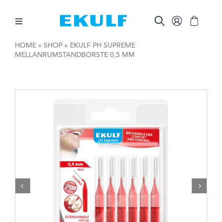
Skip
to
content
Toggle
Navigation
HOME
»
SHOP
»
EKULF PH SUPREME
MELLANRUMSTANDBORSTE 0,5 MM
MELLAN TÄNDERNA
BORSTA TÄNDERNA
ÖVRIG MUNVÅRD
ÖVRIGT
FÖR FÖRETAG

