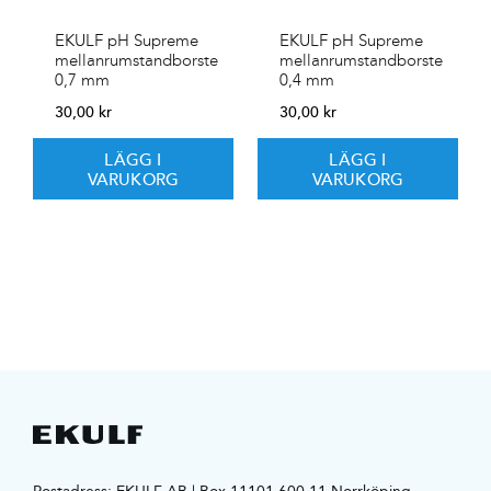
EKULF pH Supreme
EKULF pH Supreme
mellanrumstandborste
mellanrumstandborste
0,7 mm
0,4 mm
30,00
kr
30,00
kr
LÄGG I
LÄGG I
VARUKORG
VARUKORG
Postadress: EKULF AB | Box 11101 600 11 Norrköping,