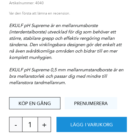
Artikelnummer:
4040
Var den första att lämna en recension.
EKULF pH Supreme är en mellanrumsborste
(interdentalborste) utvecklad för dig som behöver ett
större, stabilare grepp och effektiv rengöring mellan
tänderna. Den vinklingsbara designen gör det enkelt att
nå även svåråtkomliga områden och bidrar till en mer
komplett munhygien.
EKULF pH Supreme 0,5 mm mellanrumstandborste är en
bra mellanstorlek och passar dig med mindre till
mellanstora tandmellanrum.
KÖP EN GÅNG
PRENUMERERA
LÄGG I VARUKORG
EKULF
pH