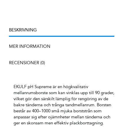
Supreme
mellanrumstandborste
0,5
mm
mängd
BESKRIVNING
MER INFORMATION
RECENSIONER (0)
EKULF pH Supreme är en högkvalitativ
mellanrumsborste som kan vinklas upp till 90 grader,
vilket gör den särskilt lämplig för rengöring av de
bakre tänderna och trånga tandmellanrum. Borsten
består av 400–1000 små mjuka borststrån som
anpassar sig efter ojämnheter mellan tänderna och
ger en skonsam men effektiv plackborttagning.