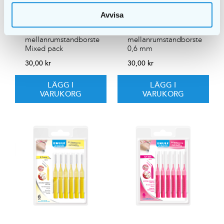
Avvisa
EKULF pH Supreme
EKULF pH Supreme
mellanrumstandborste
mellanrumstandborste
Mixed pack
0,6 mm
30,00
kr
30,00
kr
LÄGG I
LÄGG I
VARUKORG
VARUKORG