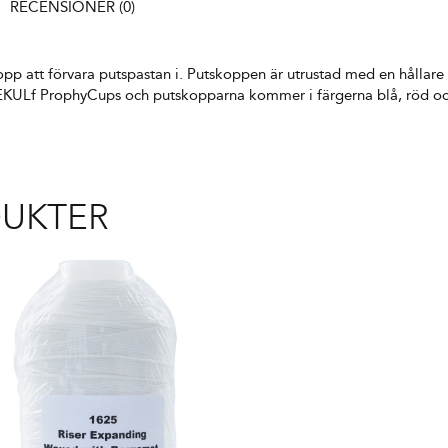
RECENSIONER (0)
p att förvara putspastan i. Putskoppen är utrustad med en hållare 
st EKULf ProphyCups och putskopparna kommer i färgerna blå, röd oc
DUKTER