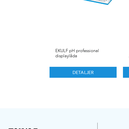
EKULF pH professional
displaylåda
DETALJER