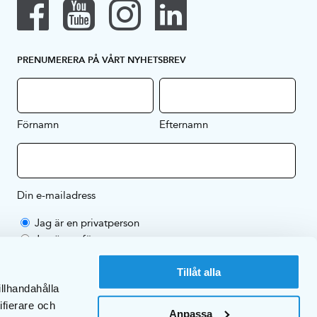
PRENUMERERA PÅ VÅRT NYHETSBREV
Förnamn
Efternamn
Din e-mailadress
Jag är en privatperson
Jag är ett företag
Genom att prenumerera på vårt nyhetsbrev godkänner du EKULFs
Tillåt alla
sekretesspolicy
.
illhandahålla
ifierare och
Anpassa