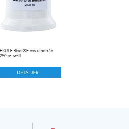
EKULF Riser®Floss tandtråd
250 m refill
DETALJER