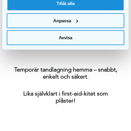
Tillåt alla
allergisk mot Eugenol.
Rådgör med din läkare innan användning om
du är gravid eller ammar.
Anpassa
Produkten ska inte användas om individen
upplever smärta, svullnad eller har öppna sår.
Får inte användas på barn under 12 år.
Avvisa
Förvaras i rumstemperatur.
Temporär tandlagning hemma – snabbt,
enkelt och säkert.
Lika självklart i first-aid-kitet som
plåster!