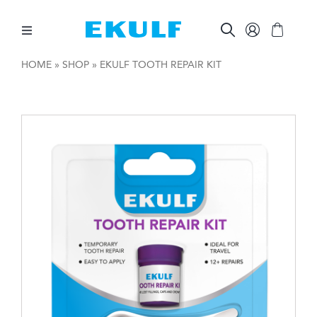
Skip
to
content
Toggle
Navigation
HOME
»
SHOP
»
EKULF TOOTH REPAIR KIT
MELLAN TÄNDERNA
BORSTA TÄNDERNA
ÖVRIG MUNVÅRD
ÖVRIGT
FÖR FÖRETAG