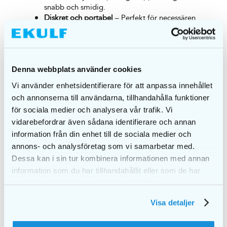
snabb och smidig.
Diskret och portabel
– Perfekt för necessären
eller resan.
Produktinformation:
Denna webbplats använder cookies
Innehåller: 1 burk dentalt cement & 1 spatel
Vi använder enhetsidentifierare för att anpassa innehållet
CE-märkt
och annonserna till användarna, tillhandahålla funktioner
Medicinteknisk produkt, klass I
för sociala medier och analysera vår trafik. Vi
För vuxna användare (ej permanent lösning)
vidarebefordrar även sådana identifierare och annan
information från din enhet till de sociala medier och
Viktigt
annons- och analysföretag som vi samarbetar med.
Dessa kan i sin tur kombinera informationen med annan
information som du har tillhandahållit eller som de har
Detta är en tillfällig reperation och användaren
samlat in när du har använt deras tjänster.
bör uppsöka tandläkarvård inom 48 timmar.
Användaren bör undvika att tugga på den
Visa detaljer
reparerade tanden i 2–3 timmar för bästa
resultat.
Produkten ska inte användas om individen är