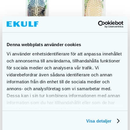
Denna webbplats använder cookies
Vi använder enhetsidentifierare för att anpassa innehållet
och annonserna till användarna, tillhandahålla funktioner
för sociala medier och analysera vår trafik. Vi
vidarebefordrar även sådana identifierare och annan
NATURA OvalBrush
NATURA OvalBrush
information från din enhet till de sociala medier och
Mixed
107,00
kr
annons- och analysföretag som vi samarbetar med.
111,00
kr
Dessa kan i sin tur kombinera informationen med annan
information som du har tillhandahållit eller som de har
LÄGG I
LÄGG I
VARUKORG
VARUKORG
samlat in när du har använt deras tjänster.
Visa detaljer