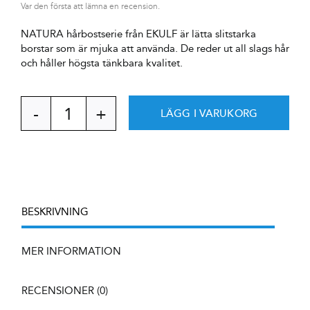
Var den första att lämna en recension.
NATURA hårbostserie från EKULF är lätta slitstarka
borstar som är mjuka att använda. De reder ut all slags hår
och håller högsta tänkbara kvalitet.
LÄGG I VARUKORG
NATURA
RoundBrush
60mm
mängd
BESKRIVNING
MER INFORMATION
RECENSIONER (0)