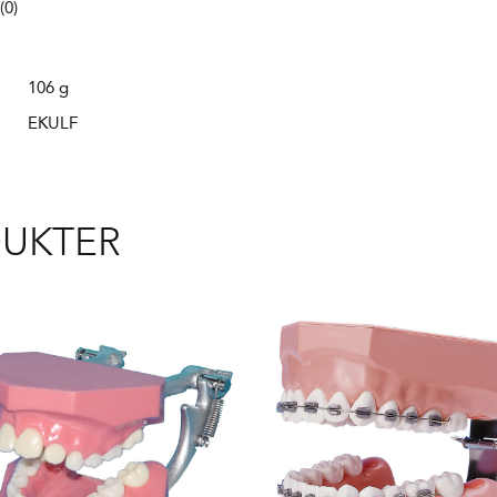
0)
106 g
EKULF
DUKTER