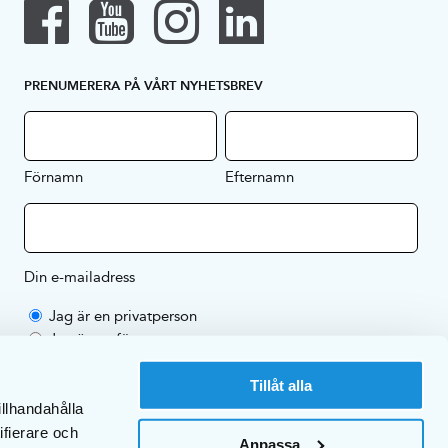
PRENUMERERA PÅ VÅRT NYHETSBREV
Förnamn
Efternamn
Din e-mailadress
Jag är en privatperson
Jag är ett företag
Genom att prenumerera på vårt nyhetsbrev godkänner du EKULFs
Tillåt alla
sekretesspolicy
.
illhandahålla
ifierare och
Anpassa