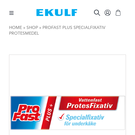
Skip
to
content
Toggle
Navigation
HOME
»
SHOP
»
PROFAST PLUS SPECIALFIXATIV
PROTESMEDEL
MELLAN TÄNDERNA
BORSTA TÄNDERNA
ÖVRIG MUNVÅRD
ÖVRIGT
FÖR FÖRETAG