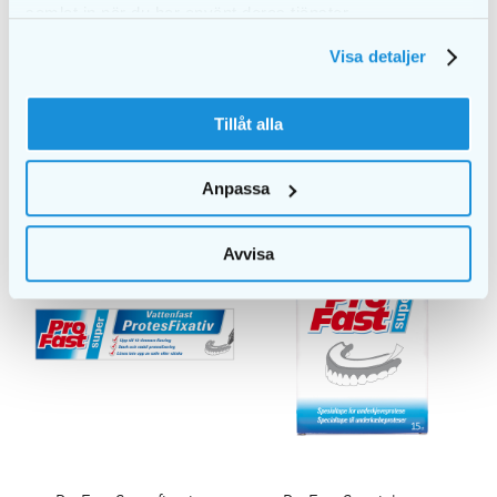
samlat in när du har använt deras tjänster.
ProFast Sensitive
ProFast
protesmedel
Rengöringstabletter
Visa detaljer
för protes
49,00
kr
39,00
kr
Tillåt alla
LÄGG I
LÄGG I
VARUKORG
VARUKORG
Anpassa
Avvisa