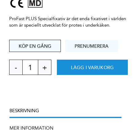
ProFast PLUS Specialfixativ är det enda fixativet i världen
som är speciellt utvecklat för protes i underkäken.
KÖP EN GÅNG
PRENUMERERA
LÄGG I VARUKORG
ProFast
PLUS
Specialfixativ
protesmedel
mängd
BESKRIVNING
MER INFORMATION