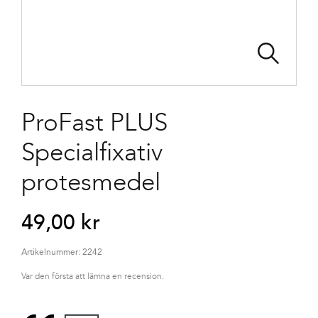
ProFast PLUS
Specialfixativ
protesmedel
49,00
kr
Artikelnummer:
2242
Var den första att lämna en recension.