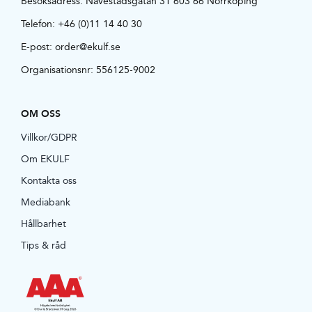
Besöksadress:
Navestadsgatan 31 603 66 Norrköping
Telefon:
+46 (0)11 14 40 30
E-post:
order@ekulf.se
Organisationsnr: 556125-9002
OM OSS
Villkor/GDPR
Om EKULF
Kontakta oss
Mediabank
Hållbarhet
Tips & råd