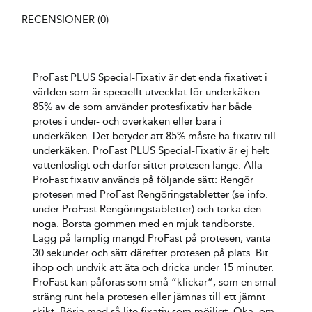
RECENSIONER (0)
ProFast PLUS Special-Fixativ är det enda fixativet i
världen som är speciellt utvecklat för underkäken.
85% av de som använder protesfixativ har både
protes i under- och överkäken eller bara i
underkäken. Det betyder att 85% måste ha fixativ till
underkäken. ProFast PLUS Special-Fixativ är ej helt
vattenlösligt och därför sitter protesen länge. Alla
ProFast fixativ används på följande sätt: Rengör
protesen med ProFast Rengöringstabletter (se info.
under ProFast Rengöringstabletter) och torka den
noga. Borsta gommen med en mjuk tandborste.
Lägg på lämplig mängd ProFast på protesen, vänta
30 sekunder och sätt därefter protesen på plats. Bit
ihop och undvik att äta och dricka under 15 minuter.
ProFast kan påföras som små ”klickar”, som en smal
sträng runt hela protesen eller jämnas till ett jämnt
skikt. Börja med så lite fixativ som möjligt. Öka, om