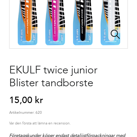
EKULF twice junior
Blister tandborste
15,00
kr
Artikelnummer:
620
Var den första att lämna en recension.
Företagskunder köper endast detaljistförpackningar med