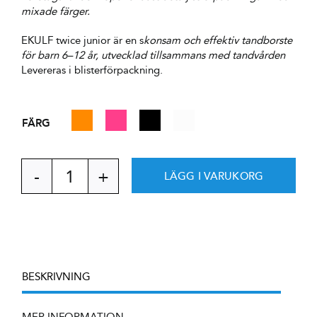
mixade färger.
EKULF twice junior är en s
konsam och effektiv tandborste
för barn 6–12 år, utvecklad tillsammans med tandvården
Levereras i blisterförpackning.
FÄRG

LÄGG I VARUKORG
EKULF
twice
junior
Blister
tandborste
mängd
BESKRIVNING
MER INFORMATION