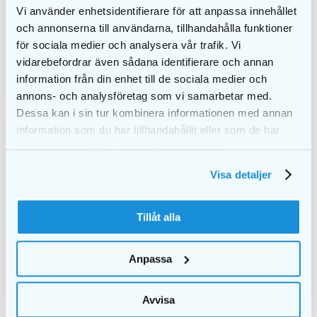
Vi använder enhetsidentifierare för att anpassa innehållet
och annonserna till användarna, tillhandahålla funktioner
för sociala medier och analysera vår trafik. Vi
LIKNANDE PRODUKTER
vidarebefordrar även sådana identifierare och annan
information från din enhet till de sociala medier och
annons- och analysföretag som vi samarbetar med.
Dessa kan i sin tur kombinera informationen med annan
information som du har tillhandahållit eller som de har
samlat in när du har använt deras tjänster.
Visa detaljer
Tillåt alla
EKULF twice kid
EKULF twice baby
Anpassa
Blister tandborste
Blister tandborste
15,00
kr
15,00
kr
Avvisa
VÄLJ
VÄLJ