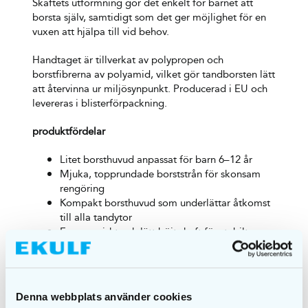
Skaftets utformning gör det enkelt för barnet att
borsta själv, samtidigt som det ger möjlighet för en
vuxen att hjälpa till vid behov.
Handtaget är tillverkat av polypropen och
borstfibrerna av polyamid, vilket gör tandborsten lätt
att återvinna ur miljösynpunkt. Producerad i EU och
levereras i blisterförpackning.
produktfördelar
Litet borsthuvud anpassat för barn 6–12 år
Mjuka, topprundade borststrån för skonsam
rengöring
Kompakt borsthuvud som underlättar åtkomst
till alla tandytor
Ergonomiskt och lätt böjt skaft för stabilt
grepp och god kontroll
Utvecklad i samarbete med tandvården
Producerad i EU
Denna webbplats använder cookies