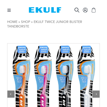
Skip
to
content
Toggle
Navigation
HOME
»
SHOP
»
EKULF TWICE JUNIOR BLISTER
TANDBORSTE
MELLAN TÄNDERNA
BORSTA TÄNDERNA
ÖVRIG MUNVÅRD
ÖVRIGT
FÖR FÖRETAG

