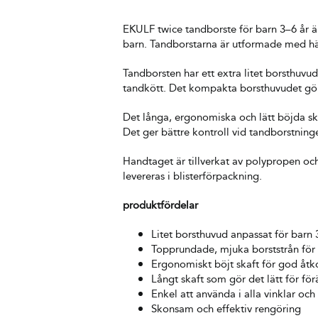
EKULF twice tandborste för barn 3–6 år ä
barn. Tandborstarna är utformade med hän
Tandborsten har ett extra litet borsthuv
tandkött. Det kompakta borsthuvudet gör 
Det långa, ergonomiska och lätt böjda ska
Det ger bättre kontroll vid tandborstninge
Handtaget är tillverkat av polypropen och
levereras i blisterförpackning.
produktfördelar
Litet borsthuvud anpassat för barn 
Topprundade, mjuka borststrån för
Ergonomiskt böjt skaft för god åtk
Långt skaft som gör det lätt för fö
Enkel att använda i alla vinklar och
Skonsam och effektiv rengöring