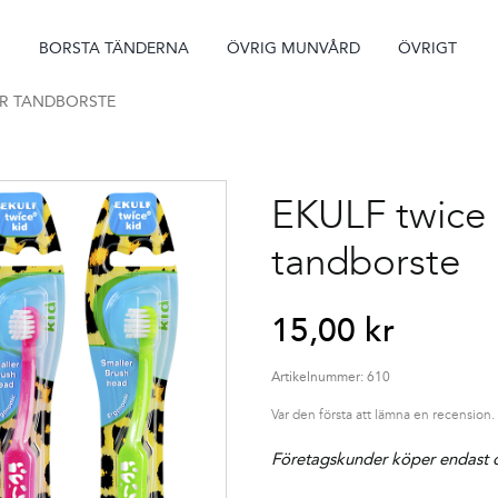
BORSTA TÄNDERNA
ÖVRIG MUNVÅRD
ÖVRIGT
TER TANDBORSTE
EKULF twice k
tandborste
15,00
kr
Artikelnummer:
610
Var den första att lämna en recension.
Företagskunder köper endast d