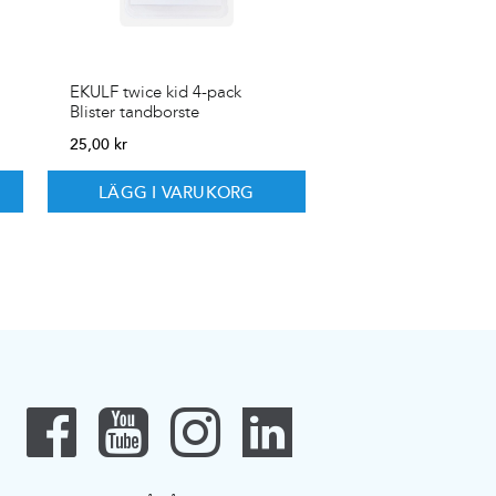
EKULF twice kid 4-pack
Blister tandborste
25,00
kr
LÄGG I VARUKORG