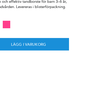
och effektiv tandborste för barn 3–6 år,
vården. Levereras i blisterförpackning.
LÄGG I VARUKORG