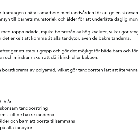
r framtagen i nära samarbete med tandvården för att ge en skonsam
syn till barnets munstorlek och ålder för att underlätta daglig mun
ud med topprundade, mjuka borststrån av hög kvalitet, vilket gör 
det enkelt att komma åt alla tandytor, även de bakre tänderna.
ftet ger ett stabilt grepp och gör det möjligt för både barn och förä
n och minskar risken att slå i kind- eller käkben.
 borstfibrerna av polyamid, vilket gör tandborsten lätt att återvinn
3–6 år
 skonsam tandborstning
omst till de bakre tänderna
rälder och barn att borsta tillsammans
 på alla tandytor