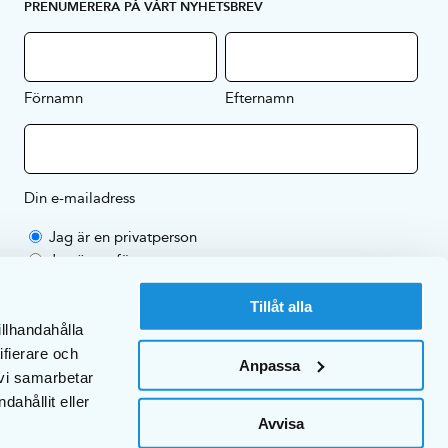
PRENUMERERA PÅ VÅRT NYHETSBREV
Förnamn
Efternamn
Din e-mailadress
Jag är en privatperson
Jag är ett företag
Genom att prenumerera på vårt nyhetsbrev godkänner du EKULFs
Tillåt alla
sekretesspolicy
.
illhandahålla
ifierare och
Anpassa
 vi samarbetar
ahållit eller
Avvisa