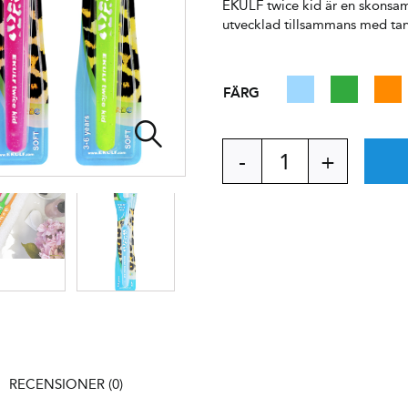
EKULF twice kid är en skonsam 
utvecklad tillsammans med tand
FÄRG

EKULF
twice
kid
Blister
tandborste
mängd
RECENSIONER (0)