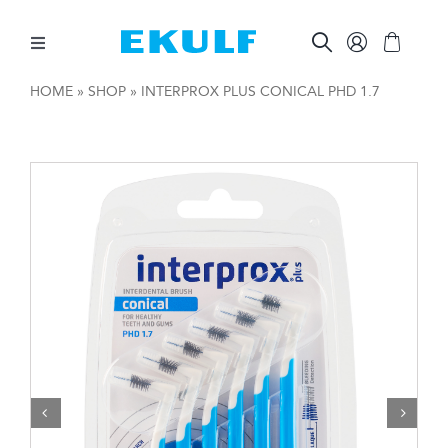
Skip
to
content
Toggle
Navigation
HOME
»
SHOP
»
INTERPROX PLUS CONICAL PHD 1.7
MELLAN TÄNDERNA
BORSTA TÄNDERNA
ÖVRIG MUNVÅRD
ÖVRIGT
FÖR FÖRETAG

