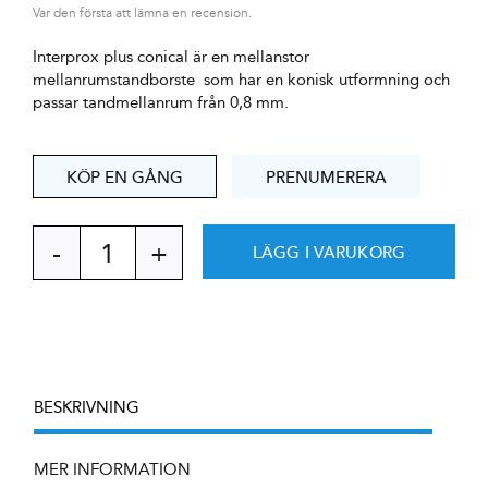
Var den första att lämna en recension.
Interprox plus conical är en mellanstor
mellanrumstandborste som har en konisk utformning och
passar tandmellanrum från 0,8 mm.
KÖP EN GÅNG
PRENUMERERA
LÄGG I VARUKORG
Interprox
plus
conical
PHD
1.7
mängd
BESKRIVNING
MER INFORMATION