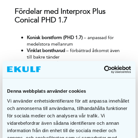
Fördelar med Interprox Plus
Conical PHD 1.7
Konisk borstform (PHD 1.7)
– anpassad för
medelstora mellanrum
Vinklat borsthuvud
– förbättrad åtkomst även
till bakre tänder
Mjuka borststrån
– skonsam och effektiv
rengöring
Ergonomiskt 2-komponentshandtag
– stabilt
grepp och precision
Skyddshylsa
– hygienisk förvaring och transport
Denna webbplats använder cookies
Flexibel och slitstark konstruktion
– för daglig
Vi använder enhetsidentifierare för att anpassa innehållet
användning
och annonserna till användarna, tillhandahålla funktioner
för sociala medier och analysera vår trafik. Vi
Så använder du
vidarebefordrar även sådana identifierare och annan
mellanrumsborsten
information från din enhet till de sociala medier och
annons- och analysföretag som vi samarbetar med.