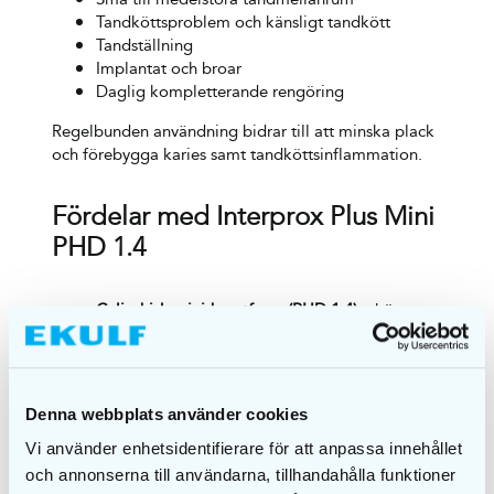
Tandköttsproblem och känsligt tandkött
Tandställning
Implantat och broar
Daglig kompletterande rengöring
Regelbunden användning bidrar till att minska plack
och förebygga karies samt tandköttsinflammation.
Fördelar med Interprox Plus Mini
PHD 1.4
Cylindrisk mini-borstform (PHD 1.4)
– hög
precision i mindre mellanrum
Vinklat borsthuvud
– förbättrad åtkomst även
till bakre tänder
Mjuka borststrån
– skonsam och effektiv
Denna webbplats använder cookies
rengöring
Ergonomiskt 2-komponentshandtag
– stabilt
Vi använder enhetsidentifierare för att anpassa innehållet
grepp och precision
och annonserna till användarna, tillhandahålla funktioner