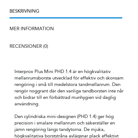
mängd
BESKRIVNING
MER INFORMATION
RECENSIONER (0)
Interprox Plus Mini PHD 1.4 är en högkvalitativ
mellanrumsborste utvecklad för effektiv och skonsam
rengöring i små till medelstora tandmellanrum. Den
rengör noggrant där den vanliga tandborsten inte når
och bidrar till en förbättrad munhygien vid daglig
användning.
Den cylindriska mini-designen (PHD 1.4) ger hög
precision i smalare mellanrum och säkerställer en
jämn rengöring längs tandytorna. De mjuka,
högkvalitativa borststråna avlägsnar plack effektivt