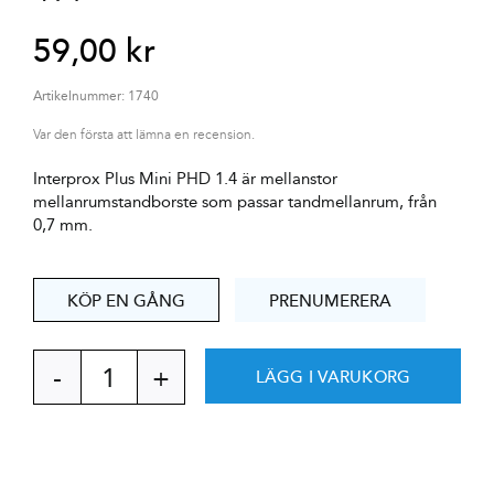
59,00
kr
Artikelnummer:
1740
Var den första att lämna en recension.
Interprox Plus Mini PHD 1.4 är mellanstor
mellanrumstandborste som passar tandmellanrum, från
0,7 mm.
KÖP EN GÅNG
PRENUMERERA
LÄGG I VARUKORG
Interprox
plus
mini
PHD
1.4