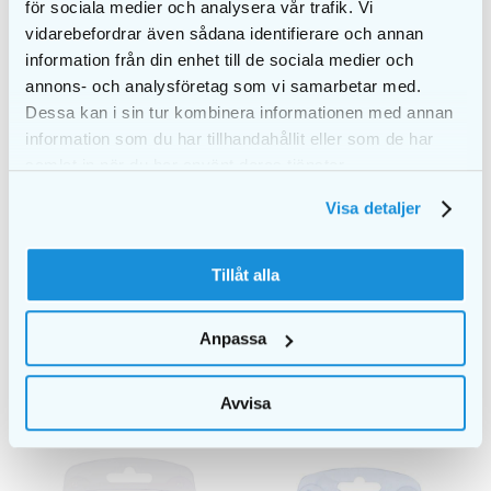
Skyddshylsa
– hygienisk förvaring och transport
för sociala medier och analysera vår trafik. Vi
Flexibel och slitstark konstruktion
– för daglig
vidarebefordrar även sådana identifierare och annan
användning
information från din enhet till de sociala medier och
annons- och analysföretag som vi samarbetar med.
Så använder du
Dessa kan i sin tur kombinera informationen med annan
mellanrumsborsten
information som du har tillhandahållit eller som de har
samlat in när du har använt deras tjänster.
För in borsten försiktigt mellan tänderna – den ska
Visa detaljer
inte tvingas in utan glida lätt. Rengör med mjuka
rörelser fram och tillbaka för att effektivt avlägsna
plack.
Tillåt alla
Anpassa
Avvisa
LIKNANDE PRODUKTER