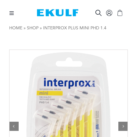
Skip
to
content
Toggle
Navigation
HOME
»
SHOP
»
INTERPROX PLUS MINI PHD 1.4
MELLAN TÄNDERNA
BORSTA TÄNDERNA
ÖVRIG MUNVÅRD
ÖVRIGT
FÖR FÖRETAG

