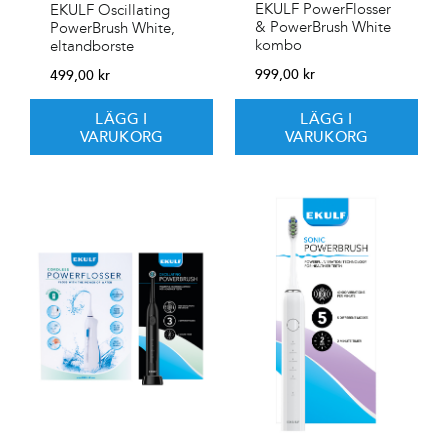
EKULF PowerFlosser
EKULF Oscillating
& PowerBrush White
PowerBrush White,
kombo
eltandborste
999,00
kr
499,00
kr
LÄGG I
LÄGG I
VARUKORG
VARUKORG