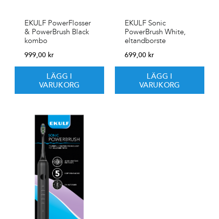
EKULF PowerFlosser
EKULF Sonic
& PowerBrush Black
PowerBrush White,
kombo
eltandborste
999,00
kr
699,00
kr
LÄGG I
LÄGG I
VARUKORG
VARUKORG