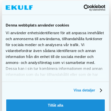
LÄGG I
LÄGG I
VARUKORG
VARUKORG
Denna webbplats använder cookies
Vi använder enhetsidentifierare för att anpassa innehållet
och annonserna till användarna, tillhandahålla funktioner
för sociala medier och analysera vår trafik. Vi
vidarebefordrar även sådana identifierare och annan
information från din enhet till de sociala medier och
annons- och analysföretag som vi samarbetar med.
Dessa kan i sin tur kombinera informationen med annan
information som du har tillhandahållit eller som de har
samlat in när du har använt deras tjänster.
Visa detaljer
EKULF PowerFlosser
EKULF Fuktisar
Cordless
Produktserie
Tillåt alla
649,00
kr
42,00
kr