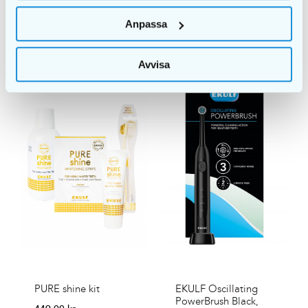
Anpassa
LÄGG I
VARUKORG
DETALJER
Avvisa
PURE shine kit
EKULF Oscillating
PowerBrush Black,